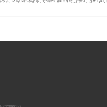
准设备、砝码或标准样品等，对恒温恒湿称重系统进行验证。这些工具可
0032066号-2