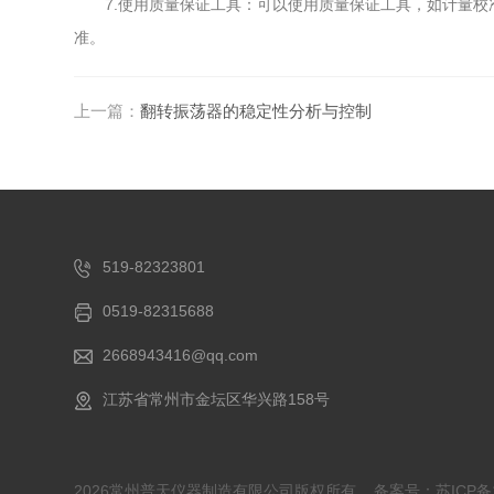
7.使用质量保证工具：可以使用质量保证工具，如计量校
准。
上一篇：
翻转振荡器的稳定性分析与控制
519-82323801
0519-82315688
2668943416@qq.com
江苏省常州市金坛区华兴路158号
2026常州普天仪器制造有限公司版权所有
备案号：苏ICP备1