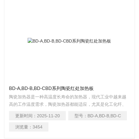
BD-A,BD-B,BD-CBD系列陶瓷红处加热板
陶瓷加热器是一种高温度长寿命的加热器，现代工业中越来越
高的工作温度需求，陶瓷加热器都能适应，尤其是化工化纤、
工程塑料、塑料机械、电子、医药、食品以及各种管道加热
更新时间：
2025-11-20
型号：
BD-A,BD-B,BD-C
等；陶瓷关节加热器由螺旋型电阻丝穿过门设计的耐高温陶瓷
瓷砖，密延伸构成，可弯曲，漂亮的金属外壳陶瓷纤维构成隔
浏览量：
3454
热层。形成有效的高温度，高功率密度，带形加热器，且设计