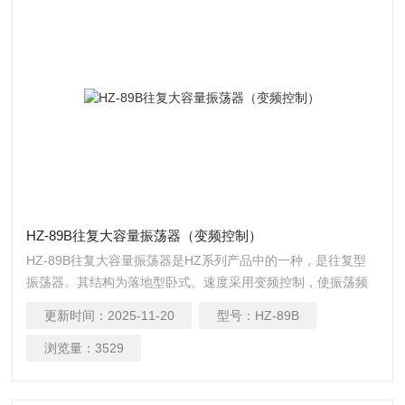
HZ-89B往复大容量振荡器（变频控制）
HZ-89B往复大容量振荡器是HZ系列产品中的一种，是往复型
振荡器。其结构为落地型卧式。速度采用变频控制，使振荡频
率稳定可靠；通过LED显示器显示，技术，性能稳定可靠，操
更新时间：
2025-11-20
型号：
HZ-89B
作使用方便，是生物工程、医药、化工、卫生、农林等行业科
研和生产使用的理想培养装置。
浏览量：
3529