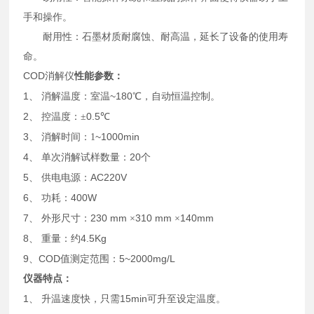
手和操作。
耐用性：石墨材质耐腐蚀、耐高温，延长了设备的使用寿
命。
COD消解仪
性能参数：
1、
~180
消解温度：室温
℃
，自动恒温控制。
2、
0.5
控温度：
±
℃
3、
~1000min
消解时间：
1
4、
20
单次消解试样数量：
个
5、
AC220V
供电电源：
6、
400W
功耗
：
7、
230 mm
310 mm
140mm
外形尺寸：
×
×
8、
4.5Kg
重量：约
9
COD
5~2000mg/L
、
值测定范围：
仪器特点：
1、
15min
升温速度快，只需
可升至设定温度。