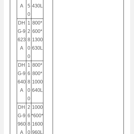
A
5
430L
0
DH
1
800*
G-9
2
600*
623
8
1300
A
0
630L
0
DH
1
800*
G-9
6
800*
640
8
1000
A
0
640L
0
DH
2
1000
G-9
6
*600*
960
8
1600
A
0
960L