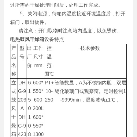
过所需的干燥处理时间后，处理工作完成。
5、关闭电源，待箱内温度接近环境温度后，打开
箱门，取出物件。
请注意：开门取物时注意箱内温度，以免烫伤。
电热鼓风干燥箱
设备特点
产
型
出
工作
控
技术参数
品
号
厂
尺寸
温
名
价
mm
范
称
围℃
立
DH
6
600*
PT+
智能数显，A为不锈钢内胆，双层
式
G-9
1
550*
10-
钢化玻璃门或观察窗。定时控制1
鼓
203
5
600
250
-9999min，温度波动±1℃，
风
A
0
200L
干
DH
1
600*
燥
G-9
0
550*
箱
423
8
1300