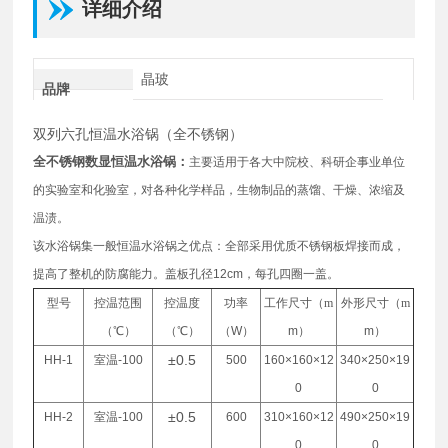
详细介绍
晶玻
品牌
双列六孔恒温水浴锅（全不锈钢）
全不锈钢数显恒温水浴锅：
主要适用于各大中院校、科研企事业单位
的实验室和化验室，对各种化学样品，生物制品的蒸馏、干燥、浓缩及
温渍。
该水浴锅集一般恒温水浴锅之优点：全部采用优质不锈钢板焊接而成，
提高了整机的防腐能力。盖板孔径
12cm
，每孔四圈一盖。
型号
控温范围
控温度
功率
工作尺寸（m
外形尺寸（m
（℃）
（℃）
（
W
）
m
）
m
）
±0.5
HH-1
室温
-100
500
160×160×12
340×250×19
0
0
±0.5
HH-2
室温
-100
600
310×160×12
490×250×19
0
0