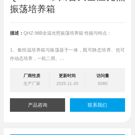
振荡培养箱
描述：
QHZ-98B全温光照振荡培养箱 性能与特点：
1、集恒温培养箱与振荡器于一体，既可静态培养、也可
作动态培养，一机二用。
2、驱动机构为三维一体的偏三轮，具有旋转平稳、坚固
耐用，尤其是截重性能好，对振荡板上的培养体放置无需
厂商性质
更新时间
访问量
平均。
生产厂家
2025-11-20
5080
产品咨询
联系我们