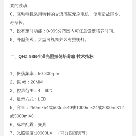
要的波动。
6、驱动电机采用特种的交流感应无刷电机，使用后故障少、
寿命长。
7、设有定时功能：0-999分范围内可任意设定培养时间。
8、外型美观，大型可视窗并装有照明灯。
二、
QHZ-98B全温光照振荡培养箱
技术指标
1、振荡频率：50-300rpm
2、振 幅：26MM
3、控温范围：4―60℃
4、显示方式：LED
5、容量：250ml×54或500ml×40或1000ml×24或2000mlX12
或5000mlX6
6、标准配置：夹具
7、光照强度:10000LX （可分四挡调节）