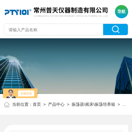
导航
当前位置：
首页
>
产品中心
>
振荡器\摇床\振荡培养箱
>
全温