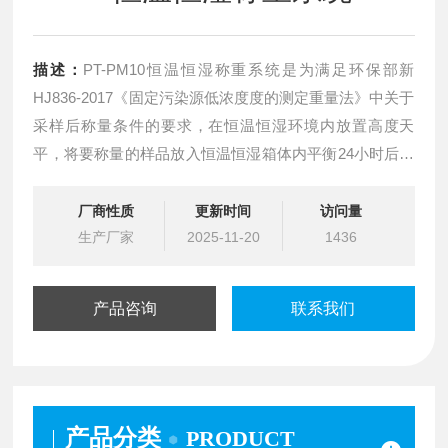
描述：
PT-PM10恒温恒湿称重系统是为满足环保部新
HJ836-2017《固定污染源低浓度度的测定重量法》中关于
采样后称量条件的要求，在恒温恒湿环境内放置高度天
平，将要称量的样品放入恒温恒湿箱体内平衡24小时后再
进行称量。本产品解决了实验室环境温度湿度的变化对样
品称重结果的影响，该产品也用于其它对称量环境要求较
厂商性质
更新时间
访问量
高的样品称量。
生产厂家
2025-11-20
1436
产品咨询
联系我们
产品分类
PRODUCT