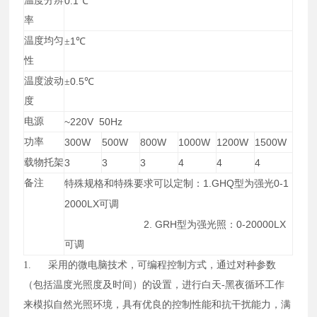
温度分辨
0.1
℃
率
温度均匀
1
±
℃
性
温度波动
0.5
±
℃
度
电源
~220V 50Hz
功率
300W
500W
800W
1000W
1200W
1500W
载物托架
3
3
3
4
4
4
备注
1.GHQ
0-1
特殊规格和特殊要求可以定制：
型为强光
2000LX
可调
2. GRH
0-20000LX
型为强光照：
可调
1.
采用的微电脑技术，可编程控制方式，通过对种参数
（包括温度光照度及时间）的设置，进行白天-黑夜循环工作
来模拟自然光照环境，具有优良的控制性能和抗干扰能力，满