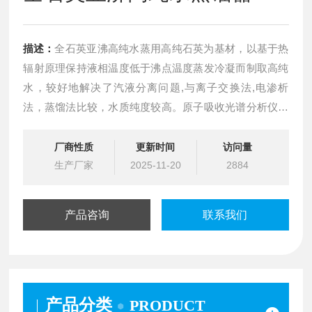
描述：
全石英亚沸高纯水蒸用高纯石英为基材，以基于热
辐射原理保持液相温度低于沸点温度蒸发冷凝而制取高纯
水，较好地解决了汽液分离问题,与离子交换法,电渗析
法，蒸馏法比较，水质纯度较高。原子吸收光谱分析仪，
等离子光谱分析仪,UB-240型分光光度计,高压液相层析分
析仪和谱仪等对重金属元素Cu,Pb,Cd,Zn检测证明:用“蒸馏
厂商性质
更新时间
访问量
器"制取的高纯水符合目前较灵敏的痕量分析方法对水质的
生产厂家
2025-11-20
2884
要求。在高压液相层梯度试验中
产品咨询
联系我们
产品分类
PRODUCT