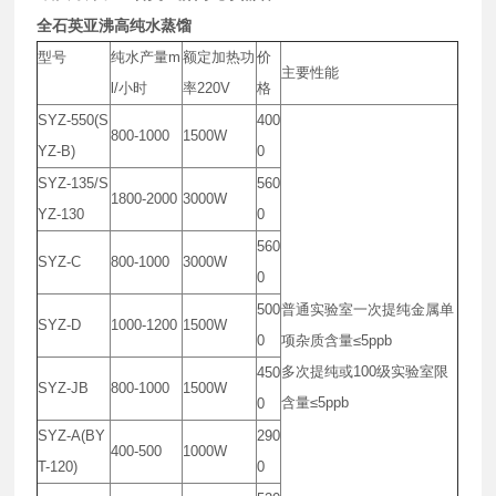
全石英亚沸高纯水蒸馏
型号
纯水产量
m
额定加热功
价
主要性能
l/
小时
率
220V
格
SYZ-550(S
400
800-1000
1500W
YZ-B)
0
SYZ-135/S
560
1800-2000
3000W
YZ-130
0
560
SYZ-C
800-1000
3000W
0
500
普通实验室一次提纯金属单
SYZ-D
1000-1200
1500W
0
项杂质含量
≤5ppb
多次提纯或
100
级实验室限
450
SYZ-JB
800-1000
1500W
含量
≤5ppb
0
SYZ-A(BY
290
400-500
1000W
T-120)
0