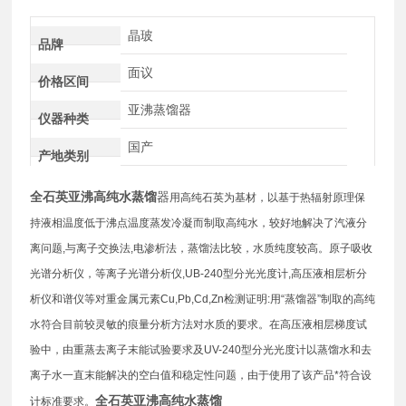
晶玻
品牌
面议
价格区间
亚沸蒸馏器
仪器种类
国产
产地类别
全石英亚沸高纯水蒸馏
器
用高纯石英为基材，以基于热辐射原理保
持液相温度低于沸点温度蒸发冷凝而制取高纯水，较好地解决了汽液分
离问题,与离子交换法,电渗析法，蒸馏法比较，水质纯度较高。原子吸收
光谱分析仪，等离子光谱分析仪,UB-240型分光光度计,高压液相层析分
析仪和谱仪等对重金属元素Cu,Pb,Cd,Zn检测证明:用“蒸馏器”制取的高纯
水符合目前较灵敏的痕量分析方法对水质的要求。在高压液相层梯度试
验中，由重蒸去离子末能试验要求及UV-240型分光光度计以蒸馏水和去
离子水一直末能解决的空白值和稳定性问题，由于使用了该产品*符合设
全石英亚沸高纯水蒸馏
计标准要求。