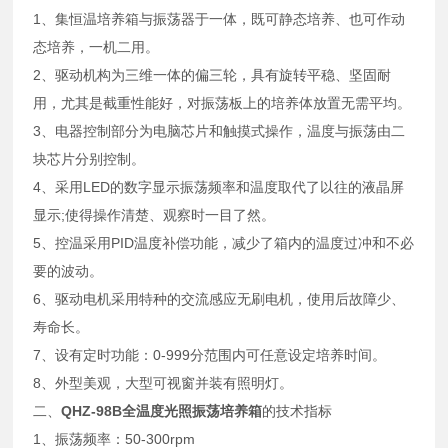
1、集恒温培养箱与振荡器于一体，既可静态培养、也可作动
态培养，一机二用。
2、驱动机构为三维一体的偏三轮，具有旋转平稳、坚固耐
用，尤其是截重性能好，对振荡板上的培养体放置无需平均。
3、电器控制部分为电脑芯片和触摸式操作，温度与振荡由二
块芯片分别控制。
4、采用LED的数字显示振荡频率和温度取代了以往的液晶屏
显示;使得操作清楚、观察时一目了然。
5、控温采用PID温度补偿功能，减少了箱内的温度过冲和不必
要的波动。
6、驱动电机采用特种的交流感应无刷电机，使用后故障少、
寿命长。
7、设有定时功能：0-999分范围内可任意设定培养时间。
8、外型美观，大型可视窗并装有照明灯。
二、
QHZ-98B全温度光照振荡培养箱
的技术指标
1、振荡频率：50-300rpm