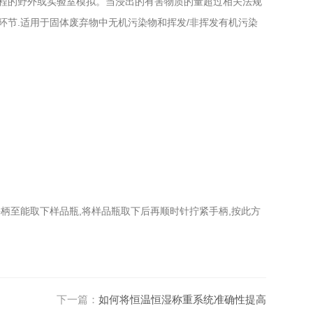
程的野外或实验室模拟。当浸出的有害物质的量超过相关法规
节.适用于固体废弃物中无机污染物和挥发/非挥发有机污染
柄至能取下样品瓶,将样品瓶取下后再顺时针拧紧手柄,按此方
下一篇：
如何将恒温恒湿称重系统准确性提高