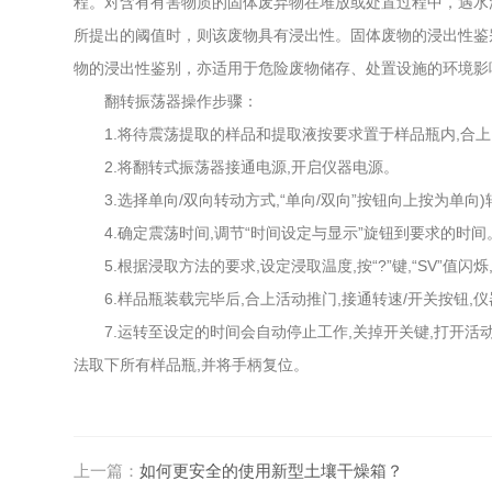
程。对含有有害物质的固体废弃物在堆放或处置过程中，遇水
所提出的阈值时，则该废物具有浸出性。固体废物的浸出性鉴
物的浸出性鉴别，亦适用于危险废物储存、处置设施的环境影
翻转振荡器操作步骤：
1.将待震荡提取的样品和提取液按要求置于样品瓶内,合上内
2.将翻转式振荡器接通电源,开启仪器电源。
3.选择单向/双向转动方式,“单向/双向”按钮向上按为单向)
4.确定震荡时间,调节“时间设定与显示”旋钮到要求的时间
5.根据浸取方法的要求,设定浸取温度,按“?”键,“SV”值闪烁,
6.样品瓶装载完毕后,合上活动推门,接通转速/开关按钮,
7.运转至设定的时间会自动停止工作,关掉开关键,打开活动
法取下所有样品瓶,并将手柄复位。
上一篇：
如何更安全的使用新型土壤干燥箱？