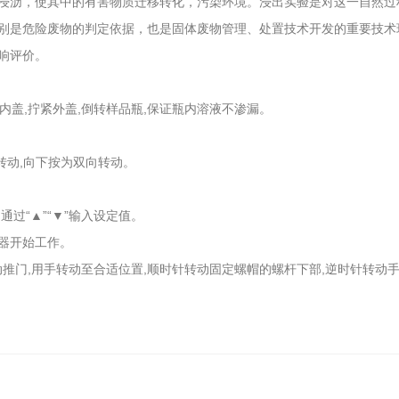
浸沥，使其中的有害物质迁移转化，污染环境。浸出实验是对这一自然过
别是危险废物的判定依据，也是固体废物管理、处置技术开发的重要技术环
响评价。
盖,拧紧外盖,倒转样品瓶,保证瓶内溶液不渗漏。
转动,向下按为双向转动。
。
通过“▲”“▼”输入设定值。
仪器开始工作。
推门,用手转动至合适位置,顺时针转动固定螺帽的螺杆下部,逆时针转动手